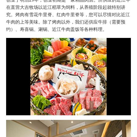
在直营大吉牧场以近江稻草为饲料，从养殖阶段起就特别讲
究。烤肉有雪花牛里脊、红肉牛里脊等，您可以尽情对比近江
牛肉的上等美味。除了烤肉以外，我们还供应牛排（需要预
约）、寿喜锅、涮锅、近江牛肉盖饭等各种料理。