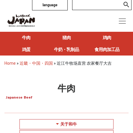
language
牛肉
猪肉
鸡肉
鸡蛋
牛奶・乳制品
食用肉加工品
Home
»
近畿・中国・四国
»
近江牛牧场直营 农家餐厅大吉
牛肉
Japanese Beef
关于和牛