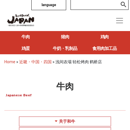
language
牛肉
猪肉
鸡肉
鸡蛋
牛奶・乳制品
食用肉加工品
Home
»
近畿・中国・四国
»
浅间农場 轻松烤肉 鹤桥店
牛肉
Japanese Beef
关于和牛