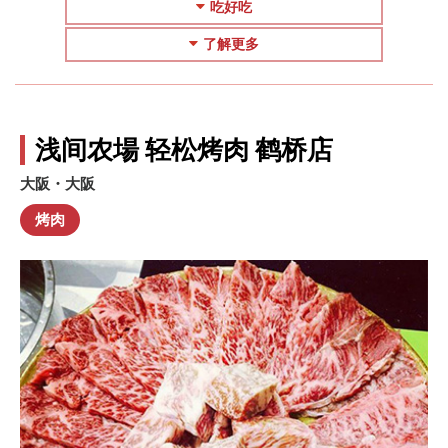
吃好吃
了解更多
浅间农場 轻松烤肉 鹤桥店
大阪・大阪
烤肉