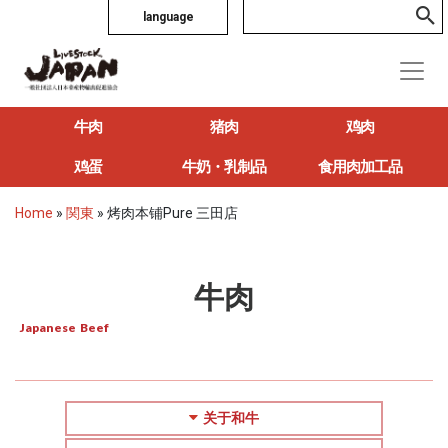
language
牛肉
猪肉
鸡肉
鸡蛋
牛奶・乳制品
食用肉加工品
Home
»
関東
»
烤肉本铺Pure 三田店
牛肉
Japanese Beef
关于和牛