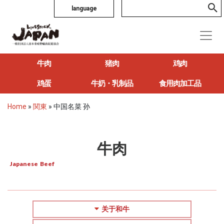
language
牛肉
猪肉
鸡肉
鸡蛋
牛奶・乳制品
食用肉加工品
Home
»
関東
»
中国名菜 孙
牛肉
Japanese Beef
关于和牛