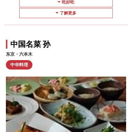
吃好吃
了解更多
中国名菜 孙
东京・六本木
中华料理