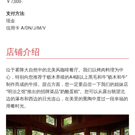
￥7,000-
支付方法:
现金
信用卡 A/DN/J/M/V
店铺介绍
位于雾降大自然中的北美风咖啡餐厅。我们以烤肉料理为中
心，特别向您推荐于枥木养殖的A4级以上黑毛和牛“枥木和牛”
制作而成的牛排。甜点方面，您一定要品尝一下我们的姐妹店
“明治之馆”推出的招牌菜品“奶酪蛋糕”。您可以从露台眺望北
边的瀑布和西边的日光连山，在美景的熏陶中度过一段幸福的
用餐时光。