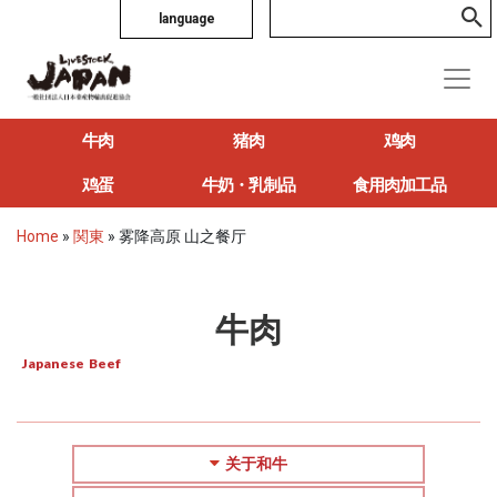
language
牛肉
猪肉
鸡肉
鸡蛋
牛奶・乳制品
食用肉加工品
Home
»
関東
»
雾降高原 山之餐厅
牛肉
Japanese Beef
关于和牛