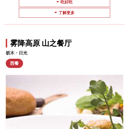
吃好吃
了解更多
雾降高原 山之餐厅
枥木・日光
西餐