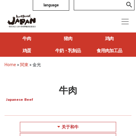
language
牛肉
猪肉
鸡肉
鸡蛋
牛奶・乳制品
食用肉加工品
Home
»
関東
»
金光
牛肉
Japanese Beef
关于和牛