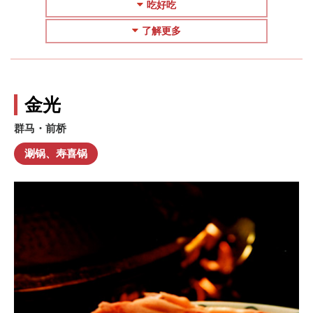
吃好吃
了解更多
金光
群马・前桥
涮锅、寿喜锅