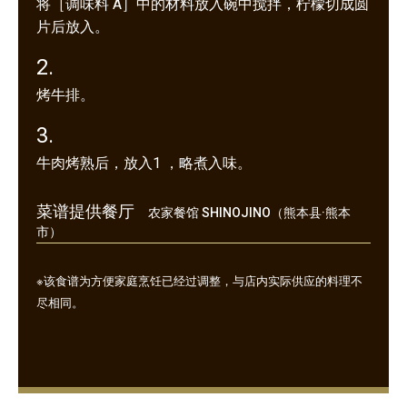
将［调味料 A］中的材料放入碗中搅拌，柠檬切成圆
片后放入。
2.
烤牛排。
3.
牛肉烤熟后，放入1 ，略煮入味。
菜谱提供餐厅
农家餐馆 SHINOJINO（熊本县·熊本
市）
※该食谱为方便家庭烹饪已经过调整，与店内实际供应的料理不
尽相同。