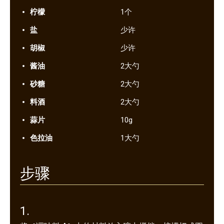
柠檬
1个
盐
少许
胡椒
少许
酱油
2大勺
砂糖
2大勺
料酒
2大勺
蒜片
10g
色拉油
1大勺
步骤
1.