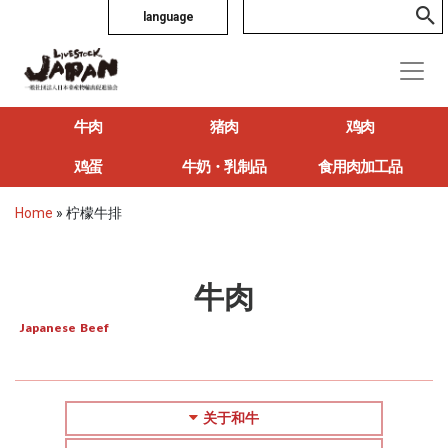
language
牛肉
猪肉
鸡肉
鸡蛋
牛奶・乳制品
食用肉加工品
Home
»
柠檬牛排
牛肉
Japanese Beef
关于和牛