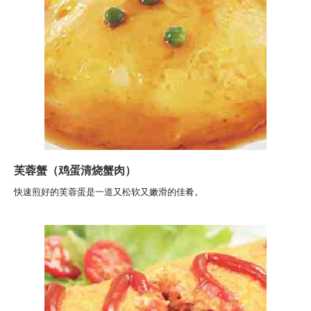
芙蓉蟹（鸡蛋清烧蟹肉）
快速煎好的芙蓉蛋是一道又松软又嫩滑的佳肴。