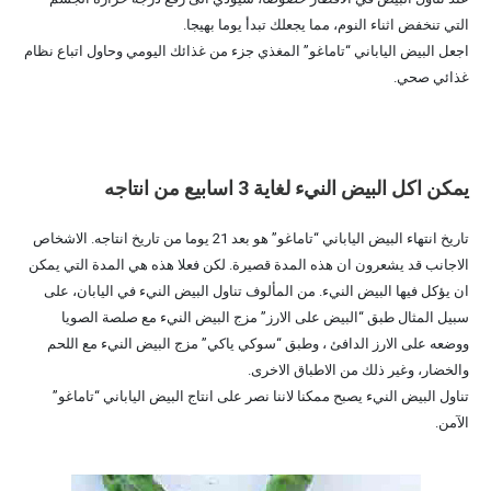
التي تنخفض اثناء النوم، مما يجعلك تبدأ يوما بهيجا.
اجعل البيض الياباني “تاماغو” المغذي جزء من غذائك اليومي وحاول اتباع نظام
غذائي صحي.
يمكن اكل البيض النيء لغاية 3 اسابيع من انتاجه
تاريخ انتهاء البيض الياباني “تاماغو” هو بعد 21 يوما من تاريخ انتاجه. الاشخاص
الاجانب قد يشعرون ان هذه المدة قصيرة. لكن فعلا هذه هي المدة التي يمكن
ان يؤكل فيها البيض النيء. من المألوف تناول البيض النيء في اليابان، على
سبيل المثال طبق “البيض على الارز” مزج البيض النيء مع صلصة الصويا
ووضعه على الارز الدافئ ، وطبق “سوكي ياكي” مزج البيض النيء مع اللحم
والخضار، وغير ذلك من الاطباق الاخرى.
تناول البيض النيء يصبح ممكنا لاننا نصر على انتاج البيض الياباني “تاماغو”
الآمن.