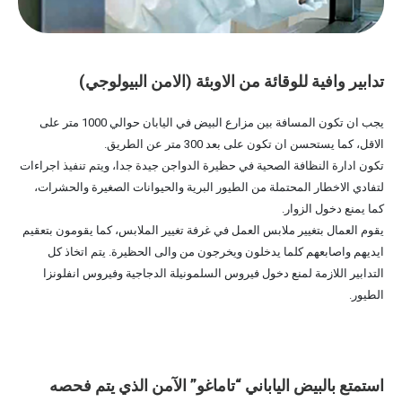
تدابير وافية للوقائة من الاوبئة (الامن البيولوجي)
يجب ان تكون المسافة بين مزارع البيض في اليابان حوالي 1000 متر على
الاقل، كما يستحسن ان تكون على بعد 300 متر عن الطريق.
تكون ادارة النظافة الصحية في حظيرة الدواجن جيدة جدا، ويتم تنفيذ اجراءات
لتفادي الاخطار المحتملة من الطيور البرية والحيوانات الصغيرة والحشرات،
كما يمنع دخول الزوار.
يقوم العمال بتغيير ملابس العمل في غرفة تغيير الملابس، كما يقومون بتعقيم
ايديهم واصابعهم كلما يدخلون ويخرجون من والى الحظيرة. يتم اتخاذ كل
التدابير اللازمة لمنع دخول فيروس السلمونيلة الدجاجية وفيروس انفلونزا
الطيور.
استمتع بالبيض الياباني “تاماغو” الآمن الذي يتم فحصه