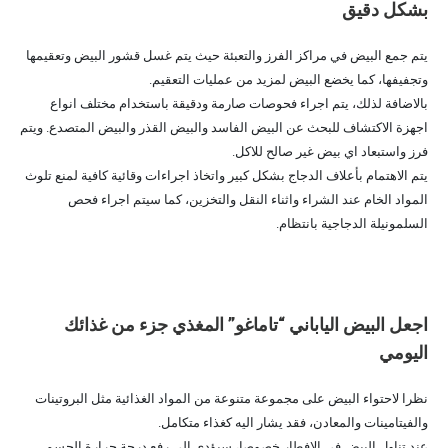
بشكل دقيق
يتم جمع البيض في مراكز الفرز والتعبئة حيث يتم غسل قشور البيض وتعقيمها
وتجفيفها، كما يخضع البيض لمزيد من عمليات التعقيم.
بالاضافة لذلك، يتم اجراء فحوصات صارمة ودقيقة باستخدام مختلف انواع
اجهزة الاكتشاف للبحث عن البيض الفاسد والبيض القذر والبيض المتصدع. ويتم
فرز واستبعاد اي بيض غير صالح للاكل.
يتم الاهتمام بأعلاف الدجاج بشكل كبير واتخاذ اجراءات وقائية كافية لمنع تلوث
المواد الخام عند الشراء واثناء النقل والتخزين، كما سيتم اجراء فحص
السلمونيلة الدجاجية بانتظام.
اجعل البيض الياباني “تاماغو” المغذي جزء من غذائك
اليومي
نظرا لاحتواء البيض على مجموعة متنوعة من المواد الغذائية مثل البروتينات
والفيتامينات والمعادن، فقد يشار اليه كغذاء متكامل.
عند تناول البيض في الافطار خصوصا، سيؤدي الى رفع درجة حرارة الجسم