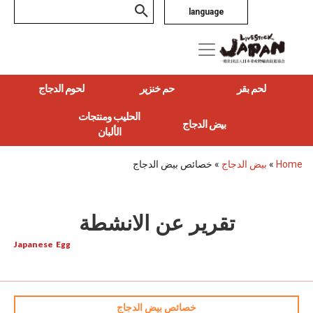
language
لحم بقر
حم خنزير
لحوم الدجاج
الحليب ومنتجات
بيض الدجاج
الألبان
Home
»
بيض الدجاج
»
خصائص بيض الدجاج
تقرير عن الانشطة
Japanese Egg
خصائص بيض الدجاج