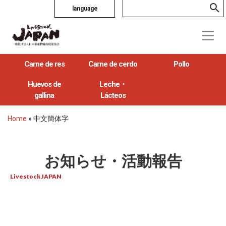
language
Carne de res
Carne de cerdo
Pollo
Huevos de
Leche・
gallina
Lácteos
Home
»
中文簡体字
お知らせ・活動報告
Livestock JAPAN