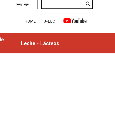
language
HOME
J-LEC
de
Leche・Lácteos