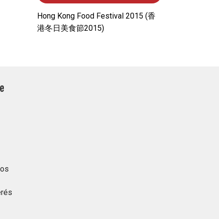
Hong Kong Food Festival 2015 (⾹
港冬⽇美⾷節2015)
tos
erés