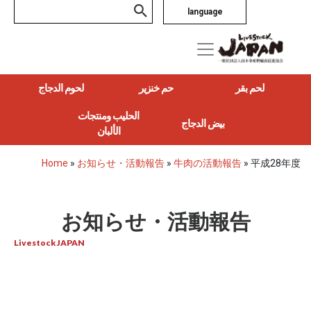
language
لحم بقر
حم خنزير
لحوم الدجاج
الحليب ومنتجات
بيض الدجاج
الألبان
Home
»
お知らせ・活動報告
»
牛肉の活動報告
»
平成28年度
お知らせ・活動報告
Livestock JAPAN