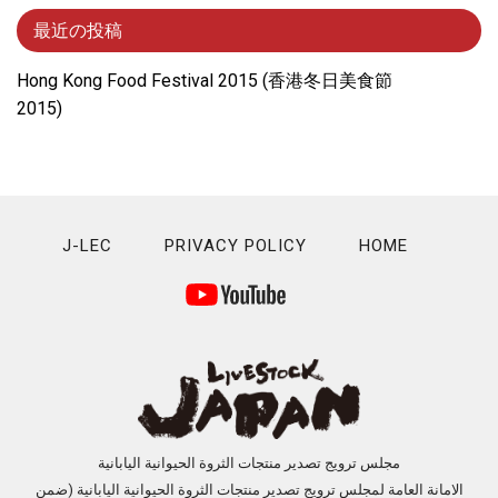
最近の投稿
Hong Kong Food Festival 2015 (⾹港冬⽇美⾷節
2015)
J-LEC
PRIVACY POLICY
HOME
مجلس ترويج تصدير منتجات الثروة الحيوانية اليابانية
الامانة العامة لمجلس ترويج تصدير منتجات الثروة الحيوانية اليابانية (ضمن