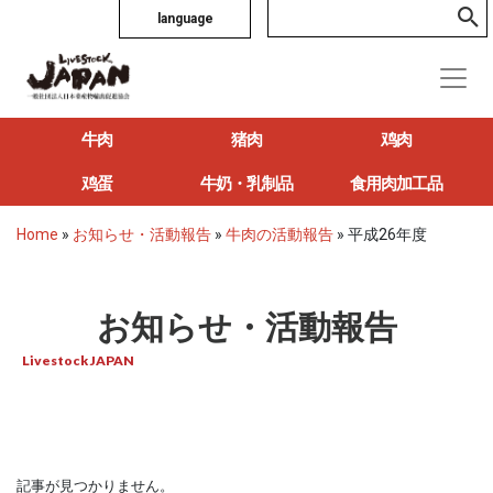
language
牛肉
猪肉
鸡肉
鸡蛋
牛奶・乳制品
食用肉加工品
Home
»
お知らせ・活動報告
»
牛肉の活動報告
»
平成26年度
お知らせ・活動報告
Livestock JAPAN
記事が見つかりません。