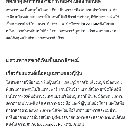
พัฒนาคุณภาพเนื้อด้วยการเลี้ยงที่เป็นเอกลักษณ์
อาหารของเนื้อหมูนั้นโดยปกติจะเป็นอาหารที่ผสมจากข้าวโพดและถั่ว
เหลืองเป็นหลัก นอกจากนี้ในช่วงนี้ยังมีข้าวสำหรับหมูที่พัฒนามาเพื่อใช้
เป็นอาหารสัตว์โดยเฉพาะอีกด้วย และยังมีการนำEco Fieldซึ่งใช้เป็น
ทรัพยากรณ์ทางอินทรีย์ซึ่งเกิดจากอาหารที่ถูกนำมากำจัด มาเป็นอาหาร
สัตว์ซึ่งอุดมไปด้วยสารอาหารอีกด้วย
แสวงหารสชาติอันเป็นเอกลักษณ์
เกี่ยวกับแบรนด์เนื้อหมูเฉพาะของญี่ปุ่น
ในช่วงหลายปีที่ผ่านมา ในญี่ปุ่นนั้น แต่ละภูมิภาคเริ่มเลี้ยงหมูซึ่งมีลักษณะ
พิเศษแตกต่างกันไปในแต่ละฟาร์ม จนมีในชื่อ”แบรนด์เนื้อหมู”ซึ่งมีพันธุ์ที่
นับได้กว่า400พันธุ์ทั่วประเทศ แบรนด์เนื้อหมูเหล่านี้นั้น จะมีลักษณะเฉพาะ
แตกต่างกันไปทั้งสี กลิ่น คุณภาพของเนื้อ และที่ญี่ปุ่นนั้นยังมีการแบ่งใช้เพื่อ
ทำอาหารตามลักษณะเฉพาะนั้นทั้งโดยมือโปรด้านอาหารและแม่บ้าน
ทั่วไปอีกด้วย การลิ้มรสเนื้อหมูซึ่งมีรสชาติที่เฉพาะและหลากหลายนั้นก็เป็น
หนึ่งในความสนุกของJapanese Porkด้วยเช่นกัน