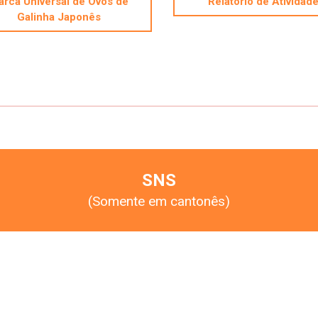
rca Universal de Ovos de
Relatório de Atividad
Galinha Japonês
SNS
(Somente em cantonês)