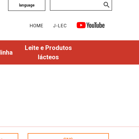
language
HOME
J-LEC
Leite e Produtos
linha
lácteos