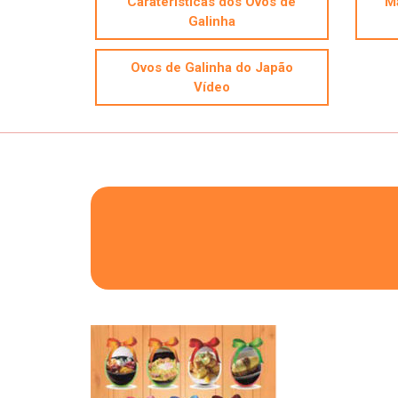
Caraterísticas dos Ovos de
Ma
Galinha
Ovos de Galinha do Japão
Vídeo