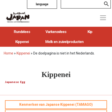
language
Rundvlees
Varkensvlees
Kip
Kippenei
Melk en zuivelproducten
Home
»
Kippenei
»
De doelpagina is niet in het Nederlands.
Kippenei
Japanese Egg
Kenmerken van Japanse Kippenei (TAMAGO)