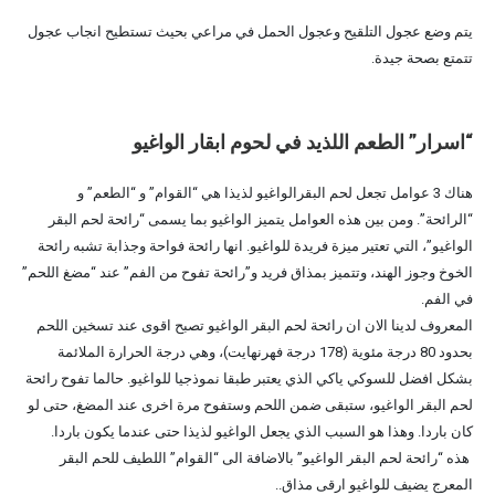
يتم وضع عجول التلقيح وعجول الحمل في مراعي بحيث تستطيح انجاب عجول
تتمتع بصحة جيدة.
“اسرار” الطعم اللذيد في لحوم ابقار الواغيو
هناك 3 عوامل تجعل لحم البقرالواغيو لذيذا هي “القوام” و “الطعم” و
“الرائحة”. ومن بين هذه العوامل يتميز الواغيو بما يسمى “رائحة لحم البقر
الواغيو”، التي تعتير ميزة فريدة للواغيو. انها رائحة فواحة وجذابة تشبه رائحة
الخوخ وجوز الهند، وتتميز بمذاق فريد و”رائحة تفوح من الفم” عند “مضغ اللحم”
في الفم.
المعروف لدينا الان ان رائحة لحم البقر الواغيو تصبح اقوى عند تسخين اللحم
بحدود 80 درجة مئوية (178 درجة فهرنهايت)، وهي درجة الحرارة الملائمة
بشكل افضل للسوكي ياكي الذي يعتبر طبقا نموذجيا للواغيو. حالما تفوح رائحة
لحم البقر الواغيو، ستبقى ضمن اللحم وستفوح مرة اخرى عند المضغ، حتى لو
كان باردا. وهذا هو السبب الذي يجعل الواغيو لذيذا حتى عندما يكون باردا.
هذه “رائحة لحم البقر الواغيو” بالاضافة الى “القوام” اللطيف للحم البقر
المعرج يضيف للواغيو ارقى مذاق..