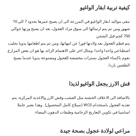
كيفية تربية ابقار الواغيو
تبقى مواليد ابقار الواغيو في المزرعة الى ان يصبح عمرها بحدود 7 الى 10
شهور ومن ثم يتم ارسالها الى سوق مزاد العجول، بعد ان يصبح وزنها حوالي
700 كجم قبل الشحن.
يتم فطم العجول بعد ولادتها فورا عن امهاتها، ومن ثم يتم اطعامها يدويا بحليب
اصطناعي واحدا واحدا. ومثال اخر على الاهتمام الزائد بها هو ان بعض المزارع
تقوم باكساء العجول بسترات مخصصة للعجول ومصنوعة يدويا عندما يصبح
الطقس باردا..
قش الارز يجعل الواغيو لذيذا
بالاضافة الى الاعلاف الخشنة مثل العشب وقش الارز والاغذية المركزة، يتم
تغذية العجول باستخدام WCS (سيلاج كامل المحصول) . وهذا يعتبر عاملا
اساسيا في تكوين التعاريج الرخامية وطبقات الدهون البيضاء.
مراعي لولادة عجول بصحة جيدة