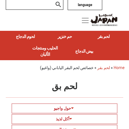
language
لحم بقر
حم خنزير
لحوم الدجاج
الحليب ومنتجات
بيض الدجاج
الألبان
Home
»
لحم بقر
»
خصائص لحم البقر الياباني (واغيو)
لحم بق
حول واجيو
أكل لذيذ