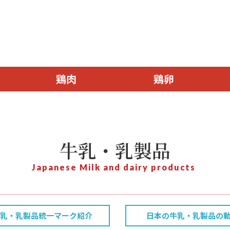
鶏肉
鶏卵
牛乳・乳製品
Japanese Milk and dairy products
牛乳・乳製品統一マーク紹介
日本の牛乳・乳製品の