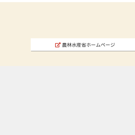
農林水産省ホームページ