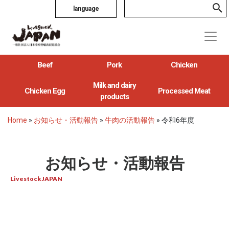
language
Beef
Pork
Chicken
Milk and dairy
Chicken Egg
Processed Meat
products
Home
»
お知らせ・活動報告
»
牛肉の活動報告
»
令和6年度
お知らせ・活動報告
Livestock JAPAN