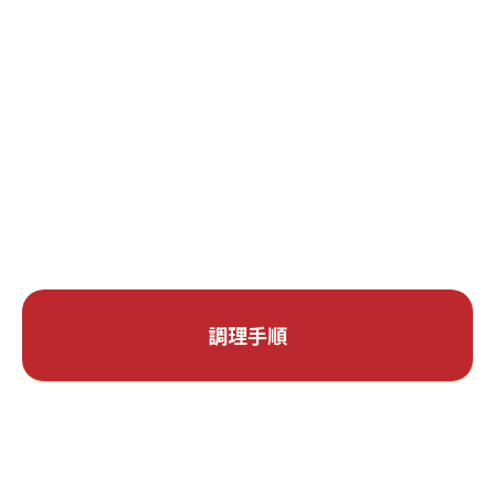
塩
少々
コショウ
少々
醤油
大さじ2
砂糖
大さじ2
みりん
大さじ2
スライスしたニンニク
10g
サラダ油
大さじ1
調理手順
1.
［調味料A］の材料をボウルに入れて混ぜ、そこに輪切