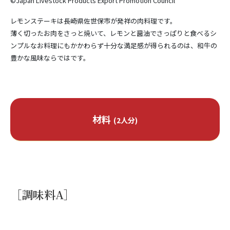
©Japan Livestock Products Export Promotion Council
レモンステーキは長崎県佐世保市が発祥の肉料理です。
薄く切ったお肉をさっと焼いて、レモンと醤油でさっぱりと食べるシ
ンプルなお料理にもかかわらず十分な満足感が得られるのは、和牛の
豊かな風味ならではです。
材料
(2人分)
ステーキ用にカットした和牛
300g
［調味料A］
レモン
1個