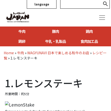
language
牛肉
豚肉
鶏肉
鶏卵
牛乳・乳製品
食肉加工品
Home
»
牛肉
»
WAGYUNAVI 日本で楽しめる和牛のお店
»
レシピ一
覧
»
1.レモンステーキ
1.レモンステーキ
所要時間：約5分