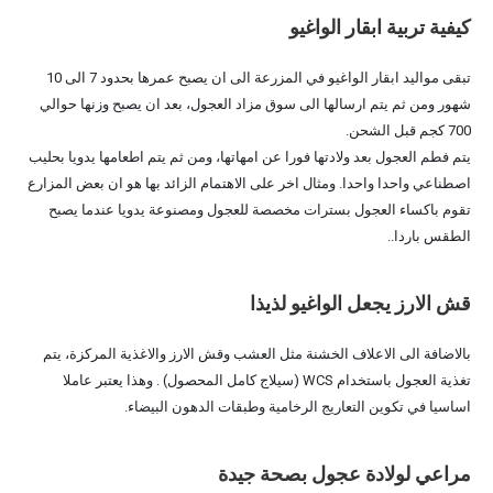
كيفية تربية ابقار الواغيو
تبقى مواليد ابقار الواغيو في المزرعة الى ان يصبح عمرها بحدود 7 الى 10
شهور ومن ثم يتم ارسالها الى سوق مزاد العجول، بعد ان يصبح وزنها حوالي
700 كجم قبل الشحن.
يتم فطم العجول بعد ولادتها فورا عن امهاتها، ومن ثم يتم اطعامها يدويا بحليب
اصطناعي واحدا واحدا. ومثال اخر على الاهتمام الزائد بها هو ان بعض المزارع
تقوم باكساء العجول بسترات مخصصة للعجول ومصنوعة يدويا عندما يصبح
الطقس باردا..
قش الارز يجعل الواغيو لذيذا
بالاضافة الى الاعلاف الخشنة مثل العشب وقش الارز والاغذية المركزة، يتم
تغذية العجول باستخدام WCS (سيلاج كامل المحصول) . وهذا يعتبر عاملا
اساسيا في تكوين التعاريج الرخامية وطبقات الدهون البيضاء.
مراعي لولادة عجول بصحة جيدة