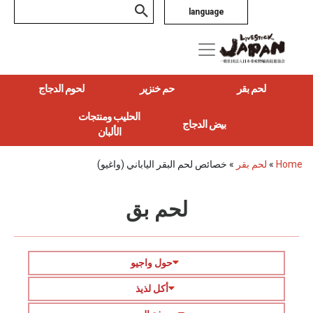
language
لحم بقر
حم خنزير
لحوم الدجاج
الحليب ومنتجات
بيض الدجاج
الألبان
Home
»
لحم بقر
»
خصائص لحم البقر الياباني (واغيو)
لحم بق
حول واجيو
أكل لذيذ