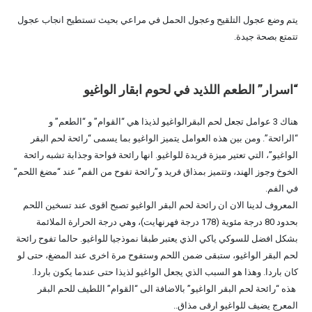
يتم وضع عجول التلقيح وعجول الحمل في مراعي بحيث تستطيح انجاب عجول
تتمتع بصحة جيدة.
“اسرار” الطعم اللذيد في لحوم ابقار الواغيو
هناك 3 عوامل تجعل لحم البقرالواغيو لذيذا هي “القوام” و “الطعم” و
“الرائحة”. ومن بين هذه العوامل يتميز الواغيو بما يسمى “رائحة لحم البقر
الواغيو”، التي تعتير ميزة فريدة للواغيو. انها رائحة فواحة وجذابة تشبه رائحة
الخوخ وجوز الهند، وتتميز بمذاق فريد و”رائحة تفوح من الفم” عند “مضغ اللحم”
في الفم.
المعروف لدينا الان ان رائحة لحم البقر الواغيو تصبح اقوى عند تسخين اللحم
بحدود 80 درجة مئوية (178 درجة فهرنهايت)، وهي درجة الحرارة الملائمة
بشكل افضل للسوكي ياكي الذي يعتبر طبقا نموذجيا للواغيو. حالما تفوح رائحة
لحم البقر الواغيو، ستبقى ضمن اللحم وستفوح مرة اخرى عند المضغ، حتى لو
كان باردا. وهذا هو السبب الذي يجعل الواغيو لذيذا حتى عندما يكون باردا.
هذه “رائحة لحم البقر الواغيو” بالاضافة الى “القوام” اللطيف للحم البقر
المعرج يضيف للواغيو ارقى مذاق..