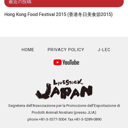
最近の投稿
Hong Kong Food Festival 2015 (⾹港冬⽇美⾷節2015)
HOME
PRIVACY POLICY
J-LEC
Segreteria dell’Associazione per la Promozione dell’Esportazione di
Prodotti Animali Nostrani (presso JLIA)
phone +81-3-5577-5004 fax.+81-3-5289-0890