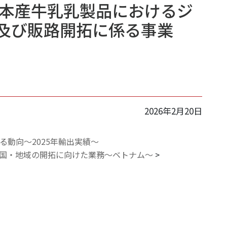
日本産牛乳乳製品におけるジ
及び販路開拓に係る事業
）
）
2026年2月20日
る動向～2025年輸出実績～
先国・地域の開拓に向けた業務～ベトナム～
>