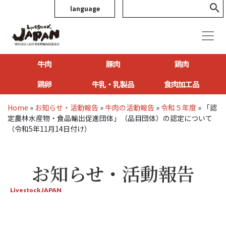
language
牛肉
豚肉
鶏肉
鶏卵
牛乳・乳製品
食肉加工品
Home
»
お知らせ・活動報告
»
牛肉の活動報告
»
令和５年度
»
「認
定農林水産物・食品輸出促進団体」（品目団体）の認定について
（令和5年11月14日付け）
お知らせ・活動報告
Livestock JAPAN